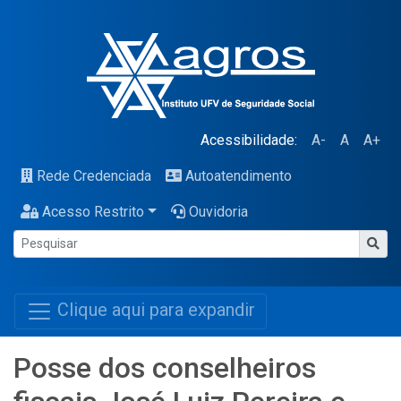
Acessibilidade:
A-
A
A+
Rede Credenciada
Autoatendimento
Acesso Restrito
Ouvidoria
Clique aqui para expandir
Posse dos conselheiros