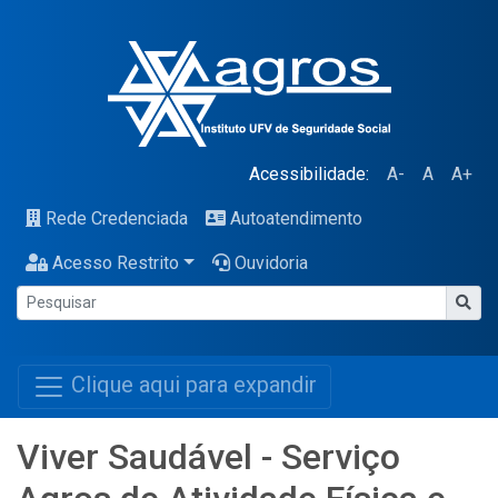
Acessibilidade:
A-
A
A+
Rede Credenciada
Autoatendimento
Acesso Restrito
Ouvidoria
Clique aqui para expandir
Viver Saudável - Serviço