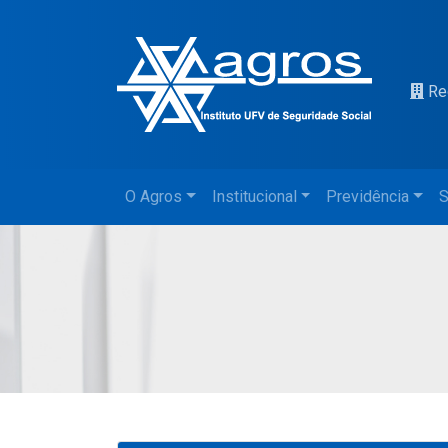
Re
O Agros
Institucional
Previdência
S