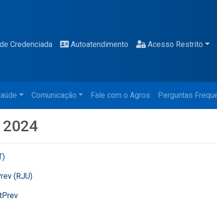
de Credenciada
Autoatendimento
Acesso Restrito
aúde
Comunicação
Fale com o Agros
Perguntas Frequ
 2024
T)
Prev (RJU)
stPrev