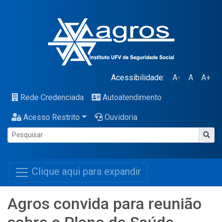
Acessibilidade:
A-
A
A+
Rede Credenciada
Autoatendimento
Acesso Restrito
Ouvidoria
Clique aqui para expandir
Agros convida para reunião