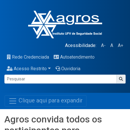
Acessibilidade:
A-
A
A+
Rede Credenciada
Autoatendimento
Acesso Restrito
Ouvidoria
Clique aqui para expandir
Agros convida todos os