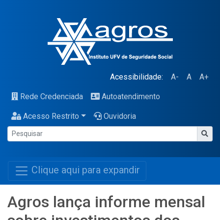
Acessibilidade:
A-
A
A+
Rede Credenciada
Autoatendimento
Acesso Restrito
Ouvidoria
Clique aqui para expandir
Agros lança informe mensal