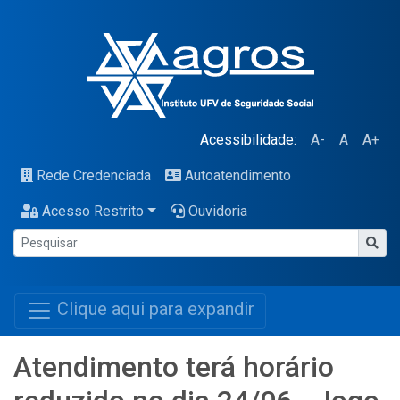
Acessibilidade:
A-
A
A+
Rede Credenciada
Autoatendimento
Acesso Restrito
Ouvidoria
Clique aqui para expandir
Atendimento terá horário