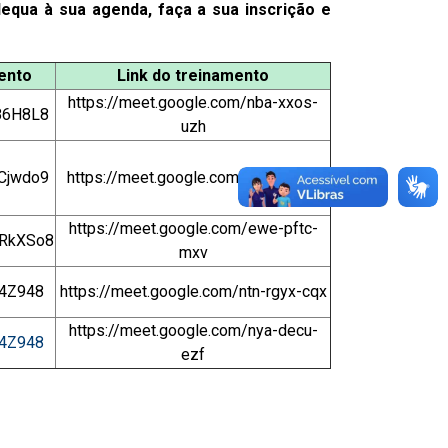
equa à sua agenda, faça a sua inscrição e
mento
Link do treinamento
https://meet.google.com/nba-xxos-
M86H8L8
uzh
PCjwdo9
https://meet.google.com/fjj-unrv-ipx
https://meet.google.com/ewe-pftc-
QRkXSo8
mxv
h4Z948
https://meet.google.com/ntn-rgyx-cqx
https://meet.google.com/nya-decu-
h4Z948
ezf