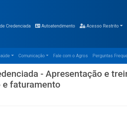
de Credenciada
Autoatendimento
Acesso Restrito
aúde
Comunicação
Fale com o Agros
Perguntas Frequ
edenciada - Apresentação e tre
o e faturamento