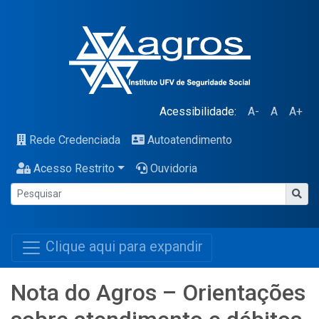
Acessibilidade:
A-
A
A+
Rede Credenciada
Autoatendimento
Acesso Restrito
Ouvidoria
Clique aqui para expandir
Nota do Agros – Orientações