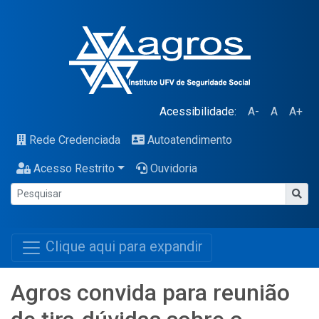
Acessibilidade:
A-
A
A+
Rede Credenciada
Autoatendimento
Acesso Restrito
Ouvidoria
Clique aqui para expandir
Agros convida para reunião