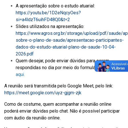
A apresentação sobre o estudo atuarial:
https://youtu.be/1D2eNqcyOes?
si=a4ldzT6uihFD48Q0&t=2
Slides utilizados na apresentação:
https://www.agros.org.br/storage/upload/pdf/saude/a
sobre-o-plano-de-saude/apresentacao-participantes-
dados-do-estudo-atuarial-plano-de-saude-10-04-
2026.pdf
Quem desejar, pode enviar dúvidas para serem
respondidas no dia por meio do formulário disponíve
l
aqui
.
A reunião será transmitida pelo Google Meet, pelo link:
https://meet.google.com/uyz-gjgm-zjk
Como de costume, quem acompanhar a reunião online
poderá enviar dúvidas pelo chat. Não é possível participar
com áudio da reunião online.