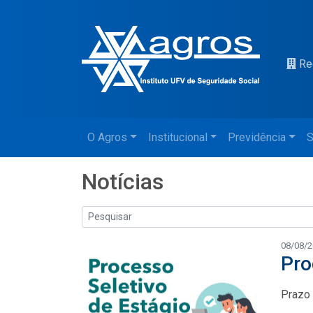
Re
O Agros
Institucional
Previdência
S
Notícias
08/08/
Pro
Prazo 