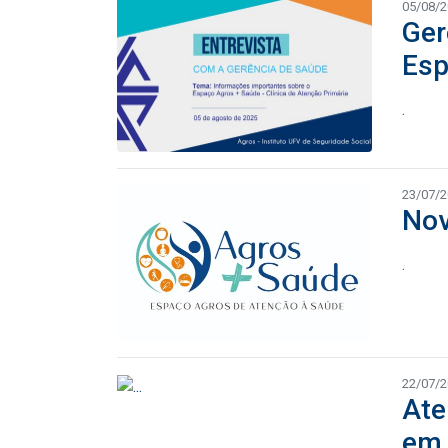
05/08/
Ger
Esp
.
23/07/
Nov
.
22/07/
Ate
em 