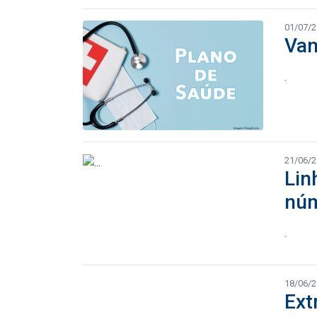
01/07/
Van
.
21/06/
Lin
núm
.
18/06/
Ext