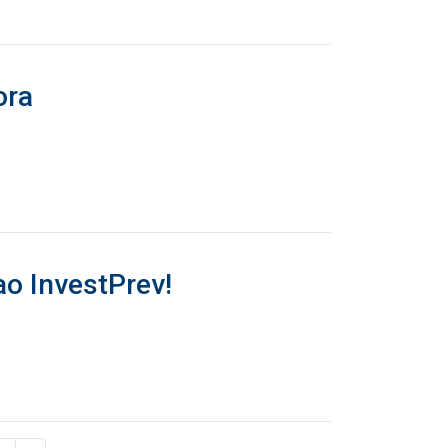
ora
ao InvestPrev!