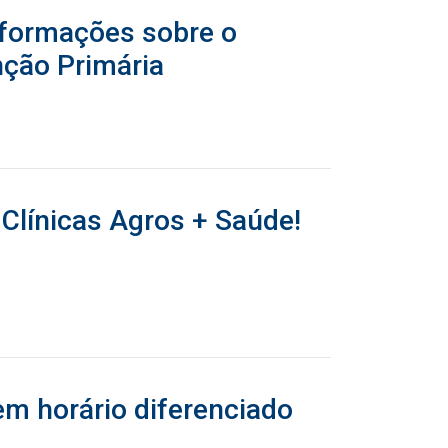
nformações sobre o
nção Primária
línicas Agros + Saúde!
em horário diferenciado