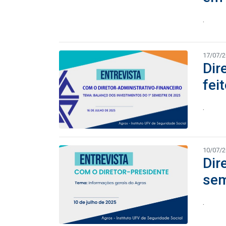
.
17/07/
Dir
fei
.
10/07/
Dir
sem
.