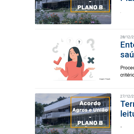
.
28/12/
Ent
sa
Proced
critér
27/12/
Ter
leit
-