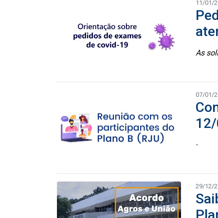
11/01/
Ped
ate
As sol
07/01/
Con
12/
-
29/12/
Sai
Pla