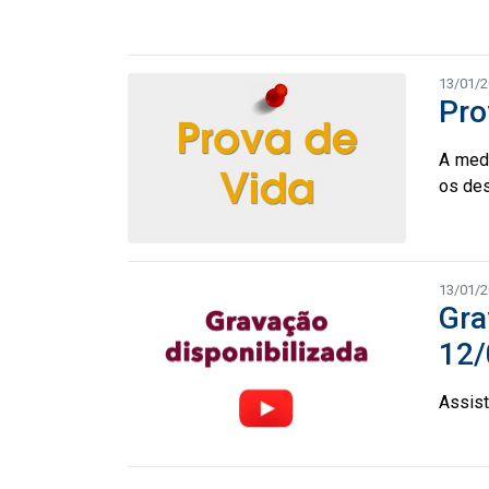
13/01/
Pro
A medi
os des
13/01/
Gra
12/
Assist