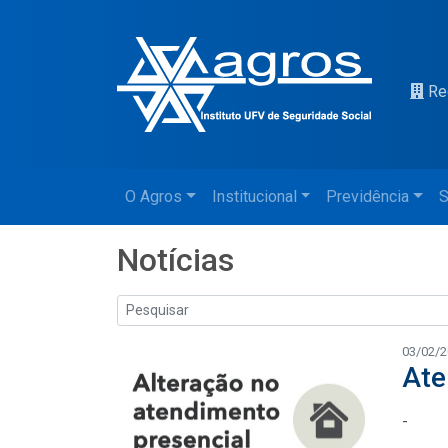
Re
O Agros
Institucional
Previdência
S
Notícias
03/02/
Ate
-