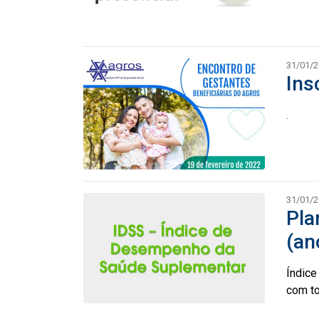
31/01/
Ins
.
31/01/
Pla
(an
Índice
com t